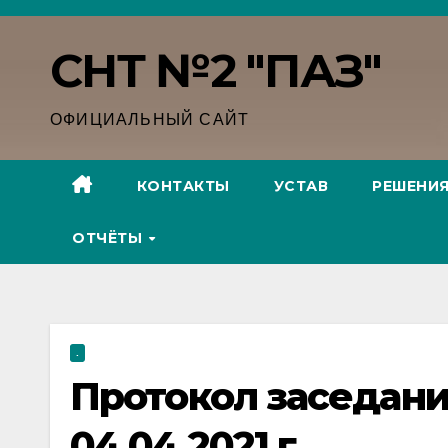
Перейти
к
СНТ №2 "ПАЗ"
содержимому
ОФИЦИАЛЬНЫЙ САЙТ
КОНТАКТЫ
УСТАВ
РЕШЕНИ
ОТЧËТЫ
.
Протокол заседани
04.04.2021 г.