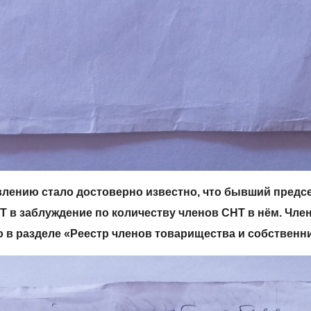
влению стало достоверно известно, что бывший предс
 в заблуждение по количеству членов СНТ в нëм. Чле
о в разделе «Реестр членов товарищества и собственн