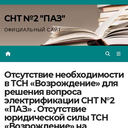
Перейти
к
СНТ №2 "ПАЗ"
содержимому
ОФИЦИАЛЬНЫЙ САЙТ
Отсутствие необходимости
в ТСН «Возрождение» для
решения вопроса
электрификации СНТ N°2
«ПАЗ» . Отсутствие
юридической силы ТСН
«Возрождение» на